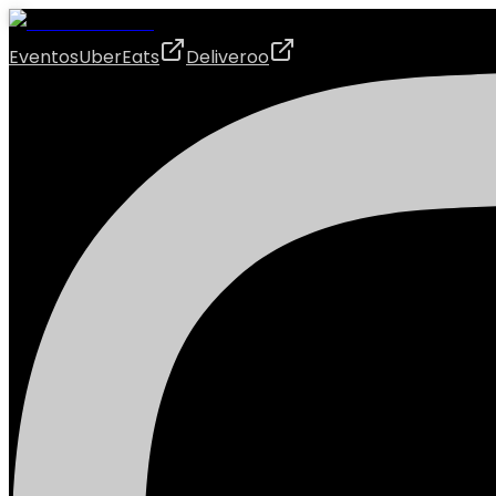
Eventos
UberEats
Deliveroo