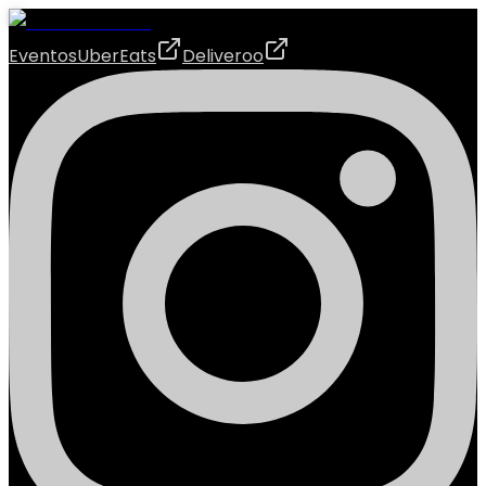
Eventos
UberEats
Deliveroo