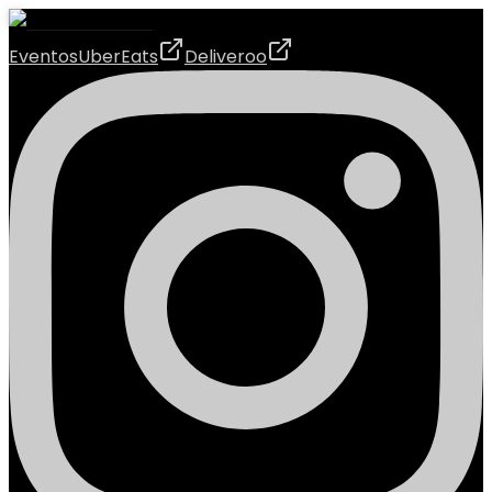
Eventos
UberEats
Deliveroo