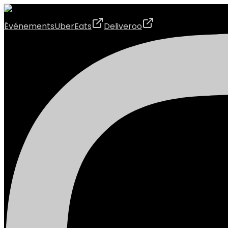
Événements
UberEats
Deliveroo