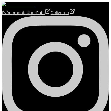
Événements
UberEats
Deliveroo