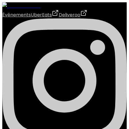
Événements
UberEats
Deliveroo