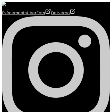
Événements
UberEats
Deliveroo